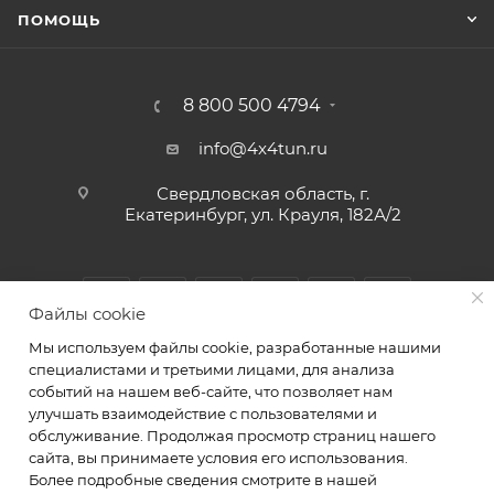
ПОМОЩЬ
8 800 500 4794
info@4x4tun.ru
Свердловская область, г.
Екатеринбург, ул. Крауля, 182А/2
Файлы cookie
Мы используем файлы cookie, разработанные нашими
специалистами и третьими лицами, для анализа
событий на нашем веб-сайте, что позволяет нам
улучшать взаимодействие с пользователями и
обслуживание. Продолжая просмотр страниц нашего
2026 © Магазин и сервис для внедорожников г.
сайта, вы принимаете условия его использования.
Екатеринбург Крауля 182А/2. ИП Комаров А.Ю.
Более подробные сведения смотрите в нашей