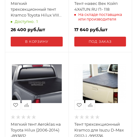
Мягкий
Тент-навес Век Койп
трехсекционный тент
4X4TUN.RU П- 118
На складе поставщика
Kramco Toyota Hilux VIII
или производителя
Revo (2015+) 3033153
Доступно.: 1
26 400
руб.
/шт
17 640
руб.
/шт
В КОРЗИНУ
ПОД ЗАКАЗ
Мягкий тент Aeroklas на
Тент трехсекционный
Toyota Hilux (2006-2014)
Kramco для Isuzu D-Max
-893832
(2012-) -995336