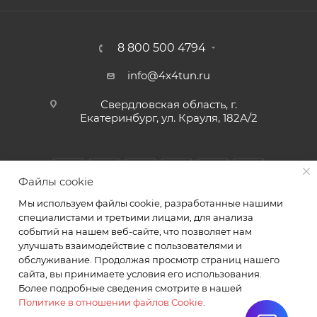
8 800 500 4794
info@4x4tun.ru
Свердловская область, г.
Екатеринбург, ул. Крауля, 182А/2
Файлы cookie
Мы используем файлы cookie, разработанные нашими
специалистами и третьими лицами, для анализа
событий на нашем веб-сайте, что позволяет нам
улучшать взаимодействие с пользователями и
обслуживание. Продолжая просмотр страниц нашего
2026 © Магазин и сервис для внедорожников г.
сайта, вы принимаете условия его использования.
Екатеринбург Крауля 182А/2. ИП Комаров А.Ю.
Более подробные сведения смотрите в нашей
Политике в отношении файлов Cookie
.