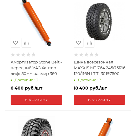
Амортизатор Stone Belt -
Шина всесезонная
передний УАЗ Хантер
MAXXIS MT-764 245/75R16
лифт 50мм размер 360-
120/116N LT TL30197500
570 мм 4012S
Доступно.: 2
Доступно.: 3
6 400
руб.
/шт
18 400
руб.
/шт
В КОРЗИНУ
В КОРЗИНУ