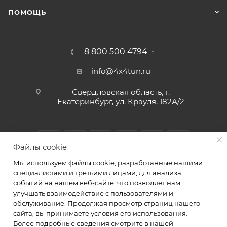
ПОМОЩЬ
8 800 500 4794
info@4x4tun.ru
Свердловская область, г.
Екатеринбург, ул. Крауля, 182А/2
Файлы cookie
Мы используем файлы cookie, разработанные нашими
специалистами и третьими лицами, для анализа
событий на нашем веб-сайте, что позволяет нам
улучшать взаимодействие с пользователями и
обслуживание. Продолжая просмотр страниц нашего
2026 © Магазин и сервис для внедорожников г.
сайта, вы принимаете условия его использования.
Екатеринбург Крауля 182А/2. ИП Комаров А.Ю.
Более подробные сведения смотрите в нашей