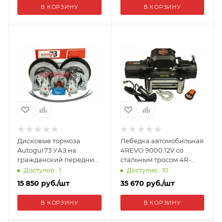
В КОРЗИНУ
В КОРЗИНУ
Дисковые тормоза
Лебедка автомобильная
Autogur73 УАЗ на
4REVO 9000 12V со
гражданский передний
стальным тросом 4R-
мост (Тимкен) N-DT-UAZ-
W091A
Доступно.: 1
Доступно.: 10
GR-P-S-GAZ
15 850
руб.
/шт
35 670
руб.
/шт
В КОРЗИНУ
В КОРЗИНУ