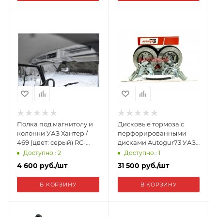
Полка под магнитолу и
Дисковые тормоза с
колонки УАЗ Хантер /
перфорированными
469 (цвет: серый) RC-
дисками Autogur73 УАЗ
Hunter/GRAY
Патриот 2013- задний
Доступно.: 2
Доступно.: 1
мост с суппортом
4 600
руб.
/шт
31 500
руб.
/шт
ВАЗ-2112(под ручник) N-
DT-UAZ-SP-Z-PD
В КОРЗИНУ
В КОРЗИНУ