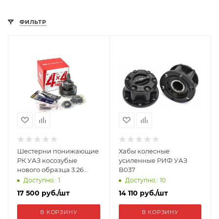
ФИЛЬТР
Шестерни понижающие
Хабы колесные
РК УАЗ косозубые
усиленные РИФ УАЗ
нового образца 3.26
B037
(47/29/47) AG3160-00-
Доступно.: 1
Доступно.: 10
1802032-60
17 500
руб.
/шт
14 110
руб.
/шт
В КОРЗИНУ
В КОРЗИНУ