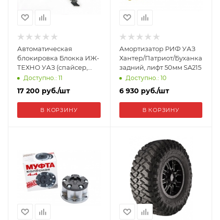
Автоматическая
Амортизатор РИФ УАЗ
блокировка Блокка ИЖ-
Хантер/Патриот/Буханка
ТЕХНО УАЗ (спайсер,
задний, лифт 50мм SA215
гражданский) U-AX-BL-
Доступно.: 11
Доступно.: 10
SC
17 200
руб.
/шт
6 930
руб.
/шт
В КОРЗИНУ
В КОРЗИНУ