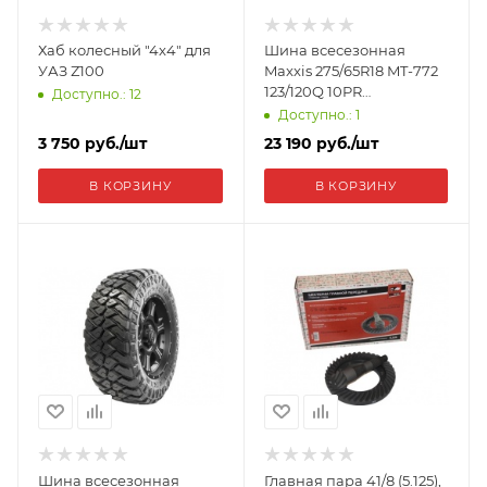
Хаб колесный "4x4" для
Шина всесезонная
УАЗ Z100
Maxxis 275/65R18 MT-772
123/120Q 10PR
Доступно.: 12
ETL00466100
Доступно.: 1
3 750
руб.
/шт
23 190
руб.
/шт
В КОРЗИНУ
В КОРЗИНУ
Шина всесезонная
Главная пара 41/8 (5.125),