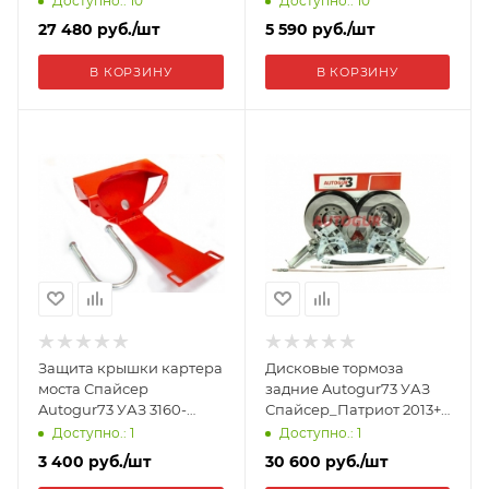
Доступно.: 10
Доступно.: 10
27 480
руб.
/шт
5 590
руб.
/шт
В КОРЗИНУ
В КОРЗИНУ
Защита крышки картера
Дисковые тормоза
моста Спайсер
задние Autogur73 УАЗ
Autogur73 УАЗ 3160-
Спайсер_Патриот 2013+
2401018-10-ЗАЩ
N-DT-UAZ-SP-Z
Доступно.: 1
Доступно.: 1
3 400
руб.
/шт
30 600
руб.
/шт