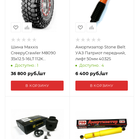
Шина Maxxis
Амортизатор Stone Belt
CreepyCrawler M8090
УАЗ Патриот передний,
35х12.5-16LT 112K
лифт 50мм 4032S
ETL30007200
Доступно.: 1
Доступно.: 4
36 800
руб.
/шт
6 400
руб.
/шт
В КОРЗИНУ
В КОРЗИНУ