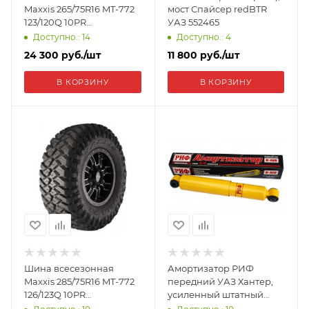
Maxxis 265/75R16 MT-772
мост Спайсер redBTR
123/120Q 10PR
УАЗ 552465
ETL00450100
Доступно.: 14
Доступно.: 4
24 300
руб.
/шт
11 800
руб.
/шт
В КОРЗИНУ
В КОРЗИНУ
Шина всесезонная
Амортизатор РИФ
Maxxis 285/75R16 MT-772
передний УАЗ Хантер,
126/123Q 10PR
усиленный штатный
ETL00442100
SA212