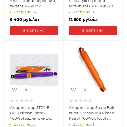
УАЗ Патриот передний,
накладок на борта
лифт 50мм 4032S
Mitsubishi L200 2015-2018
NM-157302
Доступно.: 4
Доступно.: 1
6 400
руб.
/шт
12 500
руб.
/шт
В КОРЗИНУ
В КОРЗИНУ
Амортизатор STONE
Амортизатор Stone Belt
BELT Nissan Patrol
лифт 2-3" задний Nissan
Y60/Y61 задний, лифт
Patrol Y60/Y61, Toyota
100мм (увеличенная
Land Cruiser 71, 76, 78 , 79
Доступно.: 3
Доступно.: 1