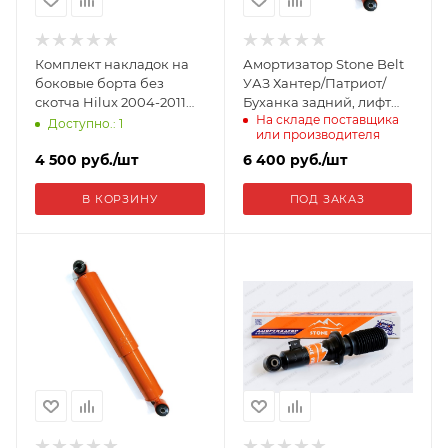
Комплект накладок на
Амортизатор Stone Belt
боковые борта без
УАЗ Хантер/Патриот/
скотча Hilux 2004-2011
Буханка задний, лифт
На складе поставщика
NT-160812
50мм 4022S
Доступно.: 1
или производителя
4 500
руб.
/шт
6 400
руб.
/шт
В КОРЗИНУ
ПОД ЗАКАЗ