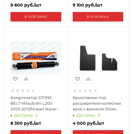
нагрузка) 4053SH
2007/ размер 330-550.
9 600
руб.
/шт
9 100
руб.
/шт
4053S
В КОРЗИНУ
В КОРЗИНУ
Амортизатор STONE
Брызговики под
BELT Mitsubishi L200
расширители колесных
2005-2015/Nissan Navara
арок с выносом 50мм
D22 (NP300) задний,
Toyota Hilux 2015- BT-
Доступно.: 2
Доступно.: 3
лифт 40мм 4165S
123602
8 300
руб.
/шт
4 000
руб.
/шт