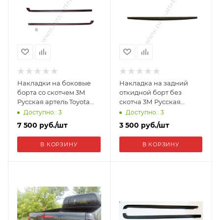
Накладки на боковые
Накладка на задний
борта со скотчем 3М
откидной борт без
Русская артель Toyota
скотча 3М Русская
Hilux 2015-2018 (VIII
артель Mitsubishi L200
Доступно.: 3
Доступно.: 3
дорестайлинг) NT-150802
2015-2018 NM-157112
7 500
руб.
/шт
3 500
руб.
/шт
В КОРЗИНУ
В КОРЗИНУ