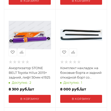
В КОРЗИНУ
В КОРЗИНУ
Амортизатор STONE
Комплект накладок на
BELT Toyota Hilux 2015+
боковые борта и задний
задний, лифт 50мм 4192S
откидной борт cо
скотчем 3М Hilux 2004-
Доступно.: 2
Доступно.: 1
2011 NT-160902
8 300
руб.
/шт
8 000
руб.
/шт
В КОРЗИНУ
В КОРЗИНУ