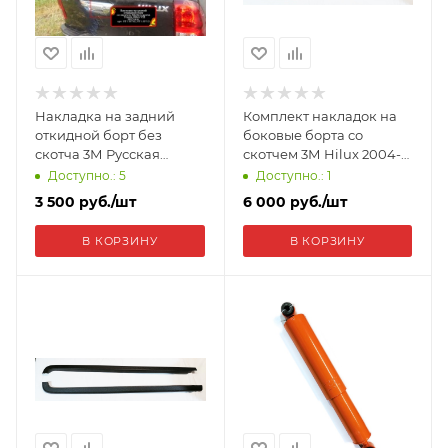
Накладка на задний
Комплект накладок на
откидной борт без
боковые борта cо
скотча 3М Русская
скотчем 3М Hilux 2004-
артель Toyota Hilux 2015-
2011 NT-160802
Доступно.: 5
Доступно.: 1
2018 (VIII дорестайлинг)
3 500
руб.
/шт
6 000
руб.
/шт
NT-150712
В КОРЗИНУ
В КОРЗИНУ