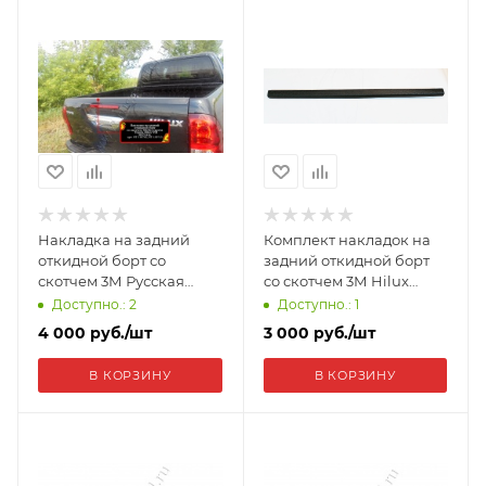
Накладка на задний
Комплект накладок на
откидной борт со
задний откидной борт
скотчем 3М Русская
cо скотчем 3М Hilux
артель Toyota Hilux 2015-
2004-2011 NT-160702
Доступно.: 2
Доступно.: 1
2018 (VIII дорестайлинг)
4 000
руб.
/шт
3 000
руб.
/шт
NT-150702
В КОРЗИНУ
В КОРЗИНУ