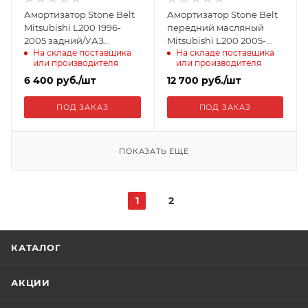
Амортизатор Stone Belt
Амортизатор Stone Belt
Mitsubishi L200 1996-
передний масляный
2005 задний/УАЗ
Mitsubishi L200 2005-
На складе поставщика
На складе поставщика
Буханка передний/
2015/ 2015+, Pajero Sport II
или производителя
или производителя
задний, лифт 50мм
2009-2015 4095S
4062S
6 400
руб.
/шт
12 700
руб.
/шт
ПОД ЗАКАЗ
ПОД ЗАКАЗ
ПОКАЗАТЬ ЕЩЕ
1
2
КАТАЛОГ
АКЦИИ