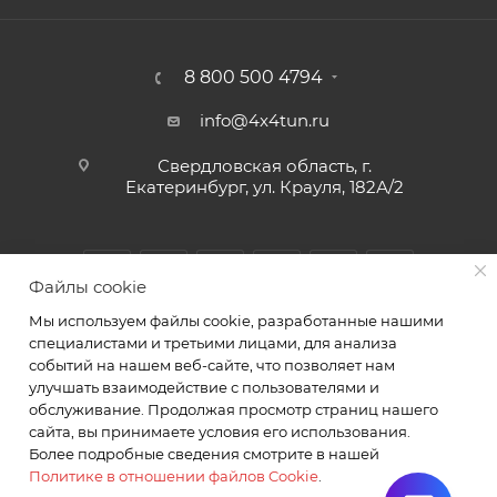
8 800 500 4794
info@4x4tun.ru
Свердловская область, г.
Екатеринбург, ул. Крауля, 182А/2
Файлы cookie
Мы используем файлы cookie, разработанные нашими
специалистами и третьими лицами, для анализа
событий на нашем веб-сайте, что позволяет нам
улучшать взаимодействие с пользователями и
обслуживание. Продолжая просмотр страниц нашего
2026 © Магазин и сервис для внедорожников г.
сайта, вы принимаете условия его использования.
Екатеринбург Крауля 182А/2. ИП Комаров А.Ю.
Более подробные сведения смотрите в нашей
Политике в отношении файлов Cookie
.