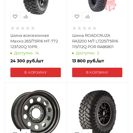
Шина всесезонная
Шина ROADCRUZA
Maxxis 265/75R16 MT-772
RA3200 M/T LT225/75R16
123/120Q 10PR
115/112Q POR RA86801
ETL00450100
Доступно.: 14
Доступно.: 2
24 300
руб.
/шт
13 800
руб.
/шт
В КОРЗИНУ
В КОРЗИНУ