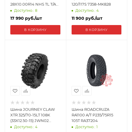
28X10.00R14 NHS TL T/A
120/117S 7358-MK828
GO 785762
Доступно.: 8
Доступно.: 4
17 990
руб.
/шт
11 900
руб.
/шт
В КОРЗИНУ
В КОРЗИНУ
Шина JOURNEY CLAW
Шина ROADCRUZA
XTR 325/70-15LT 108K
RA1100 A/T P235/75R15
(33X12.50-15) JWN02
105T RA37204
33X12.50-15
Доступно.: 4
Доступно.: 1