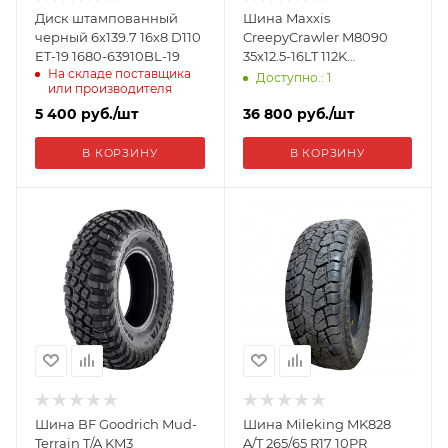
Диск штампованный
Шина Maxxis
черный 6x139.7 16х8 D110
CreepyCrawler M8090
ET-19 1680-63910BL-19
35х12.5-16LT 112K
На складе поставщика
ETL30007200
Доступно.: 1
или производителя
5 400
руб.
/шт
36 800
руб.
/шт
В КОРЗИНУ
В КОРЗИНУ
Шина BF Goodrich Mud-
Шина Mileking MK828
Terrain T/A KM3
A/T 265/65 R17 10PR