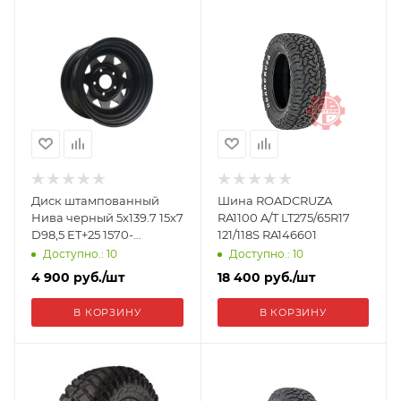
Диск штампованный
Шина ROADCRUZA
Нива черный 5x139.7 15х7
RA1100 A/T LT275/65R17
D98,5 ET+25 1570-
121/118S RA146601
53998BL+25
Доступно.: 10
Доступно.: 10
4 900
руб.
/шт
18 400
руб.
/шт
В КОРЗИНУ
В КОРЗИНУ