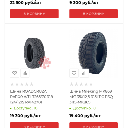
22 500
руб.
/шт
9 300
руб.
/шт
В КОРЗИНУ
В КОРЗИНУ
Шина ROADCRUZA
Шина Mileking MK869
RA1100 A/T LT265/70R18
M/T 35X12,5 R15LT C 113Q
124/121S RA142701
3115-MK869
Доступно.: 10
Доступно.: 8
19 300
руб.
/шт
19 400
руб.
/шт
В КОРЗИНУ
В КОРЗИНУ