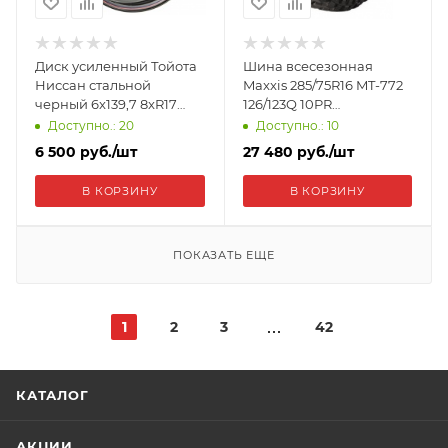
Диск усиленный Тойота
Шина всесезонная
Ниссан стальной
Maxxis 285/75R16 MT-772
черный 6x139,7 8xR17
126/123Q 10PR
d110 ET+10 1780-
ETL00442100
Доступно.: 20
Доступно.: 10
63910BL+10
6 500
руб.
/шт
27 480
руб.
/шт
В КОРЗИНУ
В КОРЗИНУ
ПОКАЗАТЬ ЕЩЕ
1
2
3
42
КАТАЛОГ
АКЦИИ