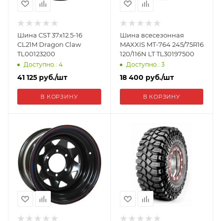
Шина CST 37x12.5-16
Шина всесезонная
CL21M Dragon Claw
MAXXIS MT-764 245/75R16
TL00123200
120/116N LT TL30197500
Доступно.: 4
Доступно.: 3
41 125
руб.
/шт
18 400
руб.
/шт
В КОРЗИНУ
В КОРЗИНУ