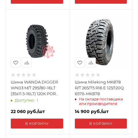
Шина WANDA DIGGER
Шина Mileking MK878
WN03 M/T 295/80-16LT
R/T 265/75 R16 E 123/120Q
(35x11.5-16LT) 120K POR
6576-MK878
На складе поставщика
WN0304
Доступно.: 1
или производителя
22 060
руб.
/шт
14 900
руб.
/шт
В КОРЗИНУ
В КОРЗИНУ