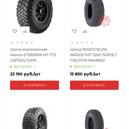
Шина всесезонная
Шина ROADCRUZA
Maxxis 275/65R18 MT-772
RA3200 M/T 32x11.50R15LT
123/120Q 10PR
113Q POR RA48302
ETL00466100
Доступно.: 1
Доступно.: 1
23 190
руб.
/шт
15 850
руб.
/шт
В КОРЗИНУ
В КОРЗИНУ