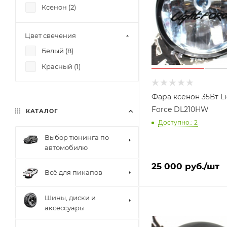
Ксенон (
2
)
Цвет свечения
Белый (
8
)
Красный (
1
)
Фара ксенон 35Вт L
Force DL210HW
КАТАЛОГ
Доступно.: 2
Выбор тюнинга по
автомобилю
25 000
руб.
/шт
Всё для пикапов
Шины, диски и
аксессуары