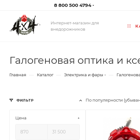
8 800 500 4794
Интернет-магазин для
К
внедорожников
Галогеновая оптика и к
—
—
—
Главная
Каталог
Электрика и фары
Галогенова
По популярности (убыва
ФИЛЬТР
Цена