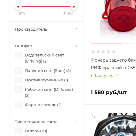
870
31 500
Производитель
Вид фар
Водительский свет
Фонарь заднего ба
(Driving) (
2
)
РИФ красный
Дальний свет (Spot) (
5
)
Доступно.: 4
Противотуманные (
1
)
Рабочий свет (Diffused)
1 580
руб.
/шт
(
2
)
Фара-искатель (
2
)
Тип источника света
Галоген (
9
)