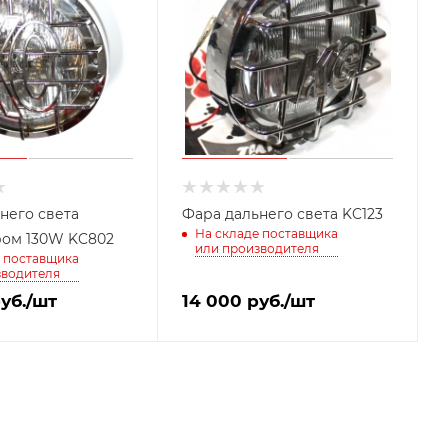
него света
Фара дальнего света KC123
На складе поставщика
SlimLite хром 130W KC802
или производителя
 поставщика
зводителя
уб.
/шт
14 000
руб.
/шт