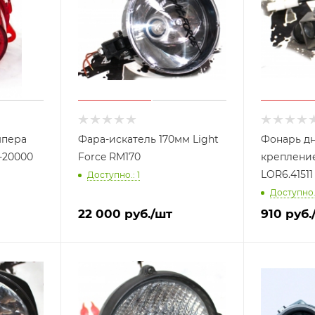
мпера
Фара-искатель 170мм Light
Фонарь дн
 rif055-20000
Force RM170
креплени
LOR6.41511
Доступно.: 1
Доступно.:
22 000
руб.
/шт
910
руб.