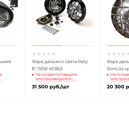
льний
Фара дальнего света Rally
Фара даль
8" 130W KC863
а
На складе поставщика
На складе
или производителя
или прои
31 500
руб.
/шт
20 300
р