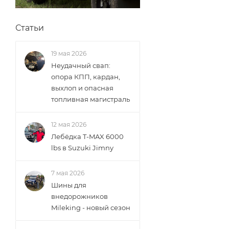
Статьи
19 мая 2026
Неудачный свап:
опора КПП, кардан,
выхлоп и опасная
топливная магистраль
12 мая 2026
Лебёдка T-MAX 6000
lbs в Suzuki Jimny
7 мая 2026
Шины для
внедорожников
Mileking - новый сезон