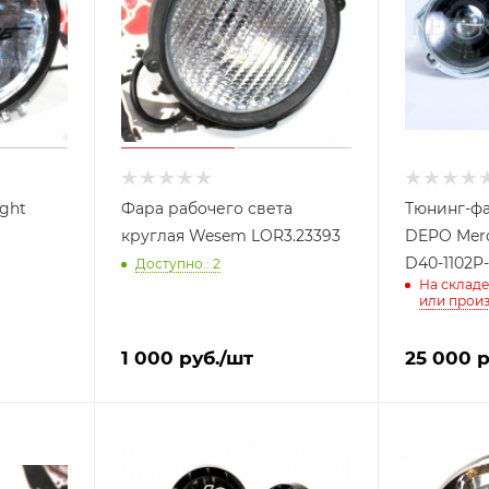
ight
Фара рабочего света
Тюнинг-ф
круглая Wesem LOR3.23393
DEPO Merc
D40-1102P
Доступно.: 2
На складе
или прои
1 000
руб.
/шт
25 000
р