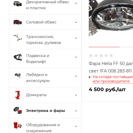
Декоративный обвес
и пластик
Силовой обвес
Трансмиссия,
тормоза, рулевое
Подвеска и
бодилифт
Фара Hella FF 50 да
свет 1FA 008 283-811
Лебёдки и
На складе поставщик
аксессуары
или производителя
4 500
руб.
/шт
Домкраты
Электрика и фары
Оборудование и
снаряжение