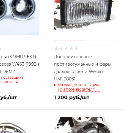
ары (КОМПЛЕКТ)
Дополнительные
edes W463 (1992-)
противотуманные и фары
-LDEM2
дальнего света Wesem
 поставщика
HM1.08031
зводителя
На складе поставщика
или производителя
уб.
/шт
1 200
руб.
/шт