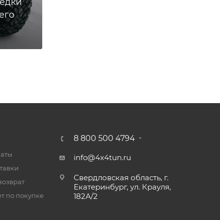
ёдки
его
8 800 500 4794
латы
info@4x4tun.ru
тавки
Свердловская область, г.
возврат
Екатеринбург, ул. Крауля,
т по покупке
182А/2