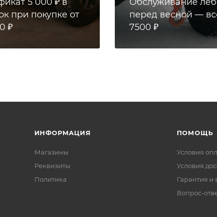
икат 5 000 ₽ в
Обслуживание леб
ок при покупке от
перед весной — вс
0 ₽
7500 ₽
ИНФОРМАЦИЯ
ПОМОЩЬ
Магазины
Условия оп
Реквизиты
Условия дос
Политика
Гарантия и 
Вопрос-отве