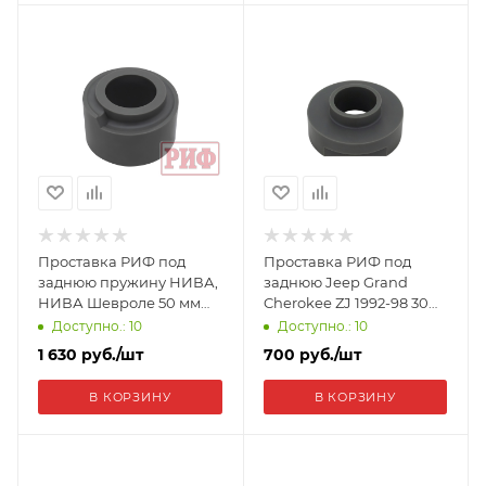
Проставка РИФ под
Проставка РИФ под
заднюю пружину НИВА,
заднюю Jeep Grand
НИВА Шевроле 50 мм
Cherokee ZJ 1992-98 30
полиуретан CS435-50
мм полиуретан CS515-30
Доступно.: 10
Доступно.: 10
1 630
руб.
/шт
700
руб.
/шт
В КОРЗИНУ
В КОРЗИНУ