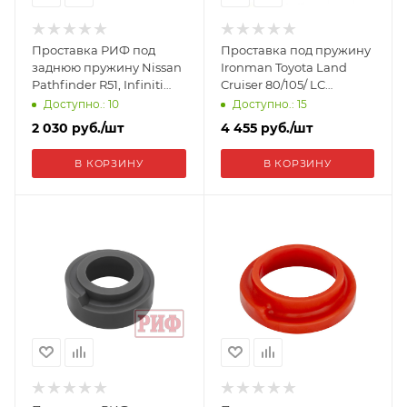
Проставка РИФ под
Проставка под пружину
заднюю пружину Nissan
Ironman Toyota Land
Pathfinder R51, Infiniti
Cruiser 80/105/ LC
QX56 30 мм полиуретан
Prado90/95 30мм,
Доступно.: 10
Доступно.: 15
CS565-30
полиуретан LCF30
2 030
руб.
/шт
4 455
руб.
/шт
В КОРЗИНУ
В КОРЗИНУ