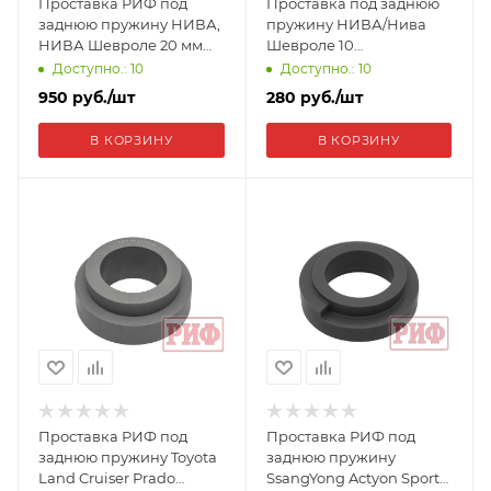
Проставка РИФ под
Проставка под заднюю
заднюю пружину НИВА,
пружину НИВА/Нива
НИВА Шевроле 20 мм
Шевроле 10
полиуретан CS435-20
мм,полиуретан 2101-
Доступно.: 10
Доступно.: 10
2912652-10
950
руб.
/шт
280
руб.
/шт
В КОРЗИНУ
В КОРЗИНУ
Проставка РИФ под
Проставка РИФ под
заднюю пружину Toyota
заднюю пружину
Land Cruiser Prado
SsangYong Actyon Sports,