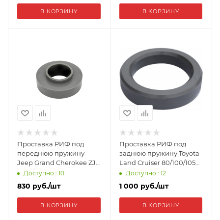
В КОРЗИНУ
В КОРЗИНУ
Проставка РИФ под
Проставка РИФ под
переднюю пружину
заднюю пружину Toyota
Jeep Grand Cherokee ZJ
Land Cruiser 80/100/105
1992-98 30 мм
30 мм полиуретан
Доступно.: 10
Доступно.: 12
полиуретан CS510-30
CS485-30
830
руб.
/шт
1 000
руб.
/шт
В КОРЗИНУ
В КОРЗИНУ