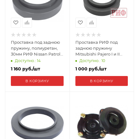
Проставка под заднюю
Проставка РИФ под
пружину, полиуретан,
заднюю пружину
30мм РИФ Nissan Patrol
Mitsubishi Pajero I и II
Y60/61 CS495-30
1982-1997, Pajero Sport
Доступно.: 14
Доступно.: 10
I,II,III 1998+ 30 мм
1 160
руб.
/шт
1 000
руб.
/шт
полиуретан CS415-30
В КОРЗИНУ
В КОРЗИНУ