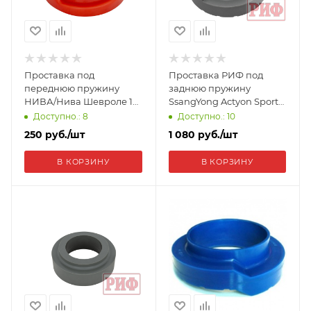
Проставка под
Проставка РИФ под
переднюю пружину
заднюю пружину
НИВА/Нива Шевроле 10
SsangYong Actyon Sports,
мм,полиуретан 2101-
Korando, Kyron, Musso,
Доступно.: 8
Доступно.: 10
2904195-10
Rexton 20 мм
250
руб.
/шт
1 080
руб.
/шт
полиуретан CS475-20
В КОРЗИНУ
В КОРЗИНУ