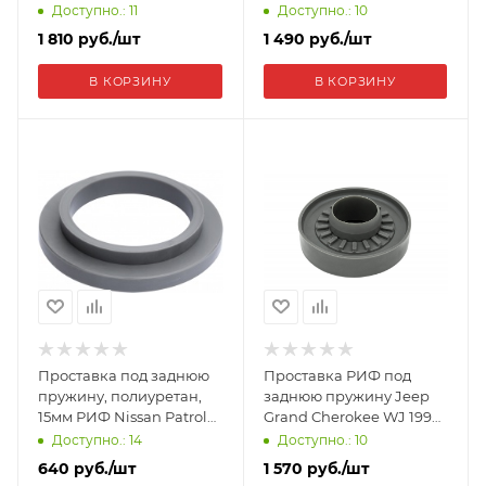
120,150 30 мм
Korando, Kyron, Musso,
Доступно.: 11
Доступно.: 10
полиуретан CS455-30
Rexton 30 мм CS475-30
1 810
руб.
/шт
1 490
руб.
/шт
В КОРЗИНУ
В КОРЗИНУ
Проставка под заднюю
Проставка РИФ под
пружину, полиуретан,
заднюю пружину Jeep
15мм РИФ Nissan Patrol
Grand Cherokee WJ 1998-
Y60/61 CS495-15
2004 30 мм полиуретан
Доступно.: 14
Доступно.: 10
640
руб.
/шт
1 570
руб.
/шт