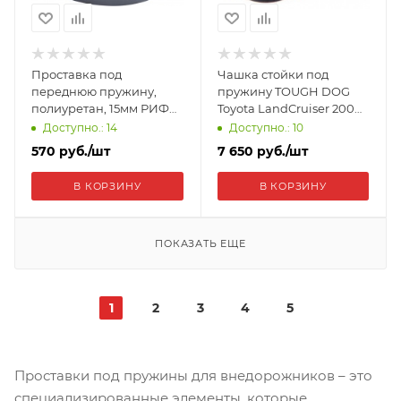
Проставка под
Чашка стойки под
переднюю пружину,
пружину TOUGH DOG
полиуретан, 15мм РИФ
Toyota LandCruiser 200
Nissan Patrol Y60/61
TOY-1020
Доступно.: 14
Доступно.: 10
CS490-15
570
руб.
/шт
7 650
руб.
/шт
В КОРЗИНУ
В КОРЗИНУ
ПОКАЗАТЬ ЕЩЕ
1
2
3
4
5
Проставки под пружины для внедорожников – это
специализированные элементы, которые