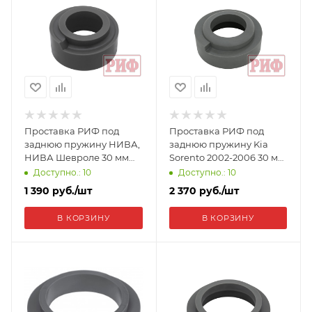
Проставка РИФ под
Проставка РИФ под
заднюю пружину НИВА,
заднюю пружину Kia
НИВА Шевроле 30 мм
Sorento 2002-2006 30 мм
полиуретан CS435-30
полиуретан CS535-30
Доступно.: 10
Доступно.: 10
1 390
руб.
/шт
2 370
руб.
/шт
В КОРЗИНУ
В КОРЗИНУ