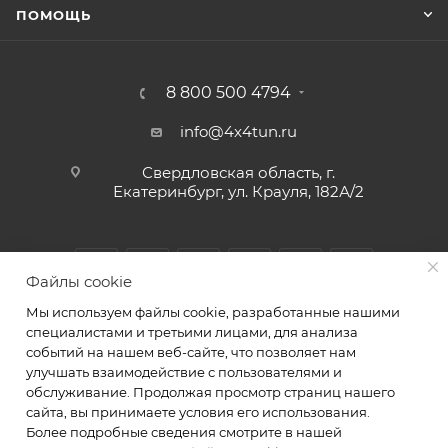
ПОМОЩЬ
8 800 500 4794
info@4x4tun.ru
Свердловская область, г.
Екатеринбург, ул. Крауля, 182А/2
Файлы cookie
Мы используем файлы cookie, разработанные нашими
специалистами и третьими лицами, для анализа
событий на нашем веб-сайте, что позволяет нам
улучшать взаимодействие с пользователями и
обслуживание. Продолжая просмотр страниц нашего
2026 © Магазин и сервис для внедорожников г.
сайта, вы принимаете условия его использования.
Екатеринбург Крауля 182А/2. ИП Комаров А.Ю.
Более подробные сведения смотрите в нашей