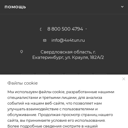
ПОМОЩЬ
8 800 500 4794
info@4x4tun.ru
Свердловская область, г.
Екатеринбург, ул. Крауля, 182А/2
Файлы cookie
Мы используем файлы cookie, разработанные нашими
специалистами и третьими лицами, для анализа
событий на нашем веб-сайте, что позволяет нам
улучшать взаимодействие с пользователями и
обслуживание. Продолжая просмотр страниц нашего
2026 © Магазин и сервис для внедорожников г.
сайта, вы принимаете условия его использования.
Екатеринбург Крауля 182А/2. ИП Комаров А.Ю.
Более подробные сведения смотрите в нашей