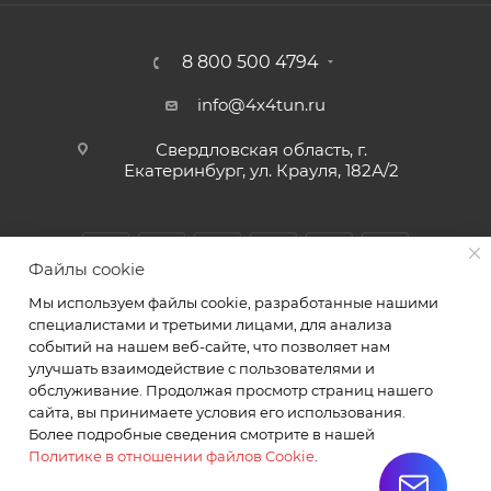
8 800 500 4794
info@4x4tun.ru
Свердловская область, г.
Екатеринбург, ул. Крауля, 182А/2
Файлы cookie
Мы используем файлы cookie, разработанные нашими
специалистами и третьими лицами, для анализа
событий на нашем веб-сайте, что позволяет нам
улучшать взаимодействие с пользователями и
обслуживание. Продолжая просмотр страниц нашего
2026 © Магазин и сервис для внедорожников г.
сайта, вы принимаете условия его использования.
Екатеринбург Крауля 182А/2. ИП Комаров А.Ю.
Более подробные сведения смотрите в нашей
Политике в отношении файлов Cookie
.