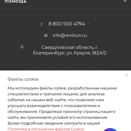
ПОМОЩЬ
8 800 500 4794
info@4x4tun.ru
Свердловская область, г.
Екатеринбург, ул. Крауля, 182А/2
Файлы cookie
Мы используем файлы cookie, разработанные нашими
специалистами и третьими лицами, для анализа
событий на нашем веб-сайте, что позволяет нам
улучшать взаимодействие с пользователями и
обслуживание. Продолжая просмотр страниц нашего
2026 © Магазин и сервис для внедорожников г.
сайта, вы принимаете условия его использования.
Екатеринбург Крауля 182А/2. ИП Комаров А.Ю.
Более подробные сведения смотрите в нашей
Политике в отношении файлов Cookie
.