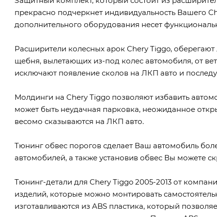
Защитный комплект, который состоит из расширител
прекрасно подчеркнет индивидуальность Вашего Ch
дополнительного оборудования несет функциональн
Расширители колесных арок Chery Tiggo, оберегают
щебня, вылетающих из-под колес автомобиля, от вет
исключают появление сколов на ЛКП авто и послед
Молдинги на Chery Tiggo позволяют избавить автом
может быть неудачная парковка, неожиданное откр
весомо сказываются на ЛКП авто.
Тюнинг обвес порогов сделает Ваш автомобиль бол
автомобилей, а также установив обвес Вы можете с
Тюнинг-детали для Chery Tiggo 2005-2013 от компани
изделий, которые можно монтировать самостоятельн
изготавливаются из ABS пластика, который позволяе