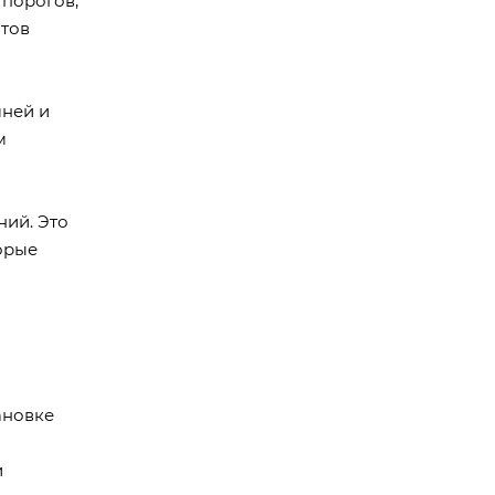
 порогов,
нтов
мней и
м
ний. Это
орые
ановке
и