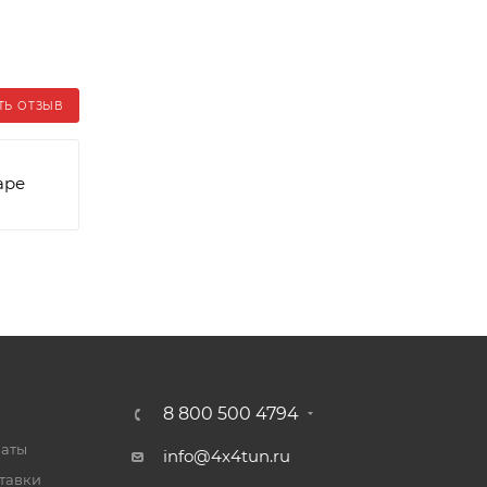
ТЬ ОТЗЫВ
аре
8 800 500 4794
латы
info@4x4tun.ru
тавки