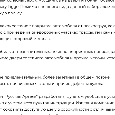
ей колесных арок, молдингов на двери и тюнинг обвеса
ery Tiggo. Помимо внешнего вида данный набор элеме
ую пользу.
 лакокрасочное покрытие автомобиля от пескоструя, ка
ок, при езде на внедорожных участках трассы, тем самы
ующих коррозий металла.
обиль от незначительных, но явно неприятных поврежде
ытие двери соседнего автомобиля и прочие мелочи, кот
ее привлекательным, более заметным в общем потоке
крыть появившиеся сколы и прочие дефекты кузова.
и "Русская Артель" разработаны с учетом удобства в уст
о с учетом всех пунктов инструкции. Изделия компании
т сохранять доступную цену в совокупности с отличным