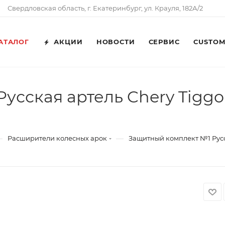
Свердловская область, г. Екатеринбург, ул. Крауля, 182А/2
АТАЛОГ
АКЦИИ
НОВОСТИ
СЕРВИС
CUSTO
ская артель Chery Tiggo (Т
—
—
Расширители колесных арок
Защитный комплект №1 Русска