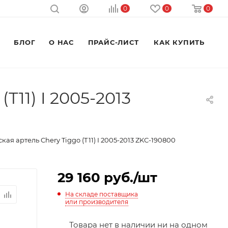
0
0
0
M
БЛОГ
О НАС
ПРАЙС-ЛИСТ
КАК КУПИТЬ
11) I 2005-2013
я артель Chery Tiggo (Т11) I 2005-2013 ZKС-190800
29 160
руб.
/шт
На складе поставщика
или производителя
Товара нет в наличии ни на одном