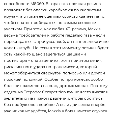
способности М8060. В горах эта прочная резина
позволяет без опаски карабкаться по скалистым
кручам, а в грязи её сцепных свойств хватает на то,
чтобы внатяг пробираться по самым сложным
участкам. При этом, как любая ХТ-резина, Maxxis
весьма требователен к работе педалью газа – если
перестараться с пробуксовкой, он начнёт энергично
копать вглубь. Но если в этот момент у резины будет
хоть какой-то шанс зацепиться шашками
протектора – она зацепится, хотя при этом велик
риск сильного удара по трансмиссии, который
может обернуться свёрнутой полуосью или другой
похожей поломкой. Особенно при колёсах особо
больших размеров на стандартных мостах. Поэтому
ездить на Trepador Competition лучше всего внатяг и
желательно на низком давлении, чтобы обойтись
без пробуксовок вообще. А если движение вперёд
уже никак не удаётся, Maxxis в большинстве случаев