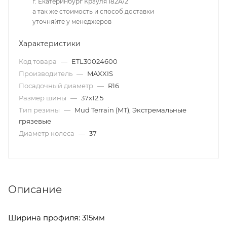
г. Екатеринбург Крауля 182А/2
а так же стоимость и способ доставки
уточняйте у менеджеров
Характеристики
Код товара
—
ETL30024600
Производитель
—
MAXXIS
Посадочный диаметр
—
R16
Размер шины
—
37х12.5
Тип резины
—
Mud Terrain (MT), Экстремальные
грязевые
Диаметр колеса
—
37
Описание
Ширина профиля: 315мм