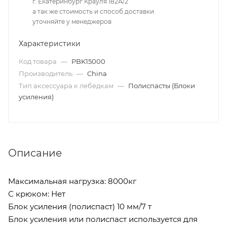
г. Екатеринбург Крауля 182А/2
а так же стоимость и способ доставки
уточняйте у менеджеров
Характеристики
Код товара
—
PBK15000
Производитель
—
China
Тип аксессуара к лебёдкам
—
Полиспасты (Блоки
усиления)
Описание
Максимальная нагрузка: 8000кг
С крюком: Нет
Блок усиления (полиспаст) 10 мм/7 т
Блок усиления или полиспаст используется для