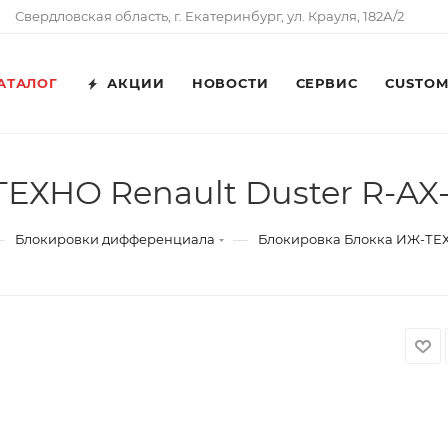
Свердловская область, г. Екатеринбург, ул. Крауля, 182А/2
АТАЛОГ
АКЦИИ
НОВОСТИ
СЕРВИС
CUSTO
ЕХНО Renault Duster R-AX
—
—
Блокировки дифференциала
Блокировка Блокка ИЖ-ТЕХ