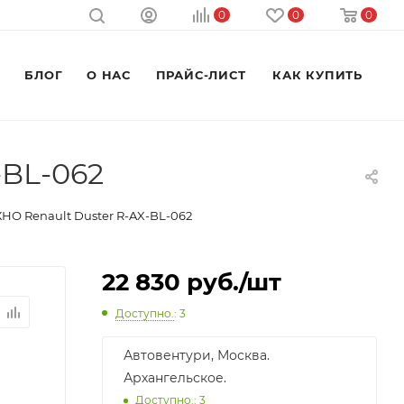
0
0
0
M
БЛОГ
О НАС
ПРАЙС-ЛИСТ
КАК КУПИТЬ
-BL-062
НО Renault Duster R-AX-BL-062
22 830
руб.
/шт
Доступно.
: 3
Автовентури, Москва.
Архангельское.
Доступно.: 3