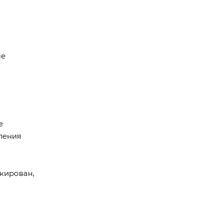
ме
е
ления
кирован,