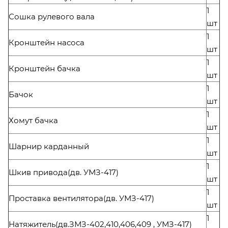
1
Сошка рулевого вала
шт
1
Кронштейн насоса
шт
1
Кронштейн бачка
шт
1
Бачок
шт
1
Хомут бачка
шт
1
Шарнир карданный
шт
1
Шкив привода(дв. УМЗ-417)
шт
1
Проставка вентилятора(дв. УМЗ-417)
шт
1
Натяжитель(дв.ЗМЗ-402,410,406,409 , УМЗ-417)