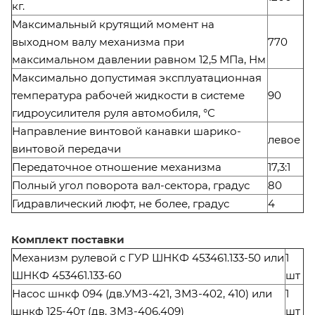
кг.
Максимальный крутящий момент на
выходном валу механизма при
770
максимальном давлении равном 12,5 МПа, Нм
Максимально допустимая эксплуатационная
температура рабочей жидкости в системе
90
гидроусилителя руля автомобиля, °С
Направление винтовой канавки шарико-
левое
винтовой передачи
Передаточное отношение механизма
17,3:1
Полный угол поворота вал-сектора, градус
80
Гидравлический люфт, не более, градус
4
Комплект поставки
Механизм рулевой с ГУР ШНКФ 453461.133-50 или
1
ШНКФ 453461.133-60
шт
Насос шнкф 094 (дв.УМЗ-421, ЗМЗ-402, 410) или
1
шнкф 125-40т (дв. ЗМЗ-406,409)
шт