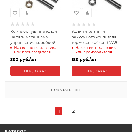
Комплект удлинителей
Удлинитель тяги
на тяги механизма
вакуумного усилителя
управления коробкой
тормозов 4x4sport УАЗ
На складе поставщика
На складе поставщика
передач 4x4sport УАЗ
452, лифт до 80мм EXT-
или производителя
или производителя
"Буханка" EXT-TRAC-452-
BRK-452-8
10
300
руб.
/шт
180
руб.
/шт
ПОД ЗАКАЗ
ПОД ЗАКАЗ
ПОКАЗАТЬ ЕЩЕ
1
2
КАТАЛОГ