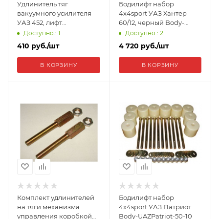
Удлинитель тяг
Бодилифт набор
вакуумного усилителя
4x4sport УАЗ Хантер
УАЗ 452, лифт
60/12, черный Body-
60мм-100мм UDLIN-TVU-
UAZHunt-60-12BL
Доступно.: 1
Доступно.: 2
452 60-100
410
руб.
/шт
4 720
руб.
/шт
В КОРЗИНУ
В КОРЗИНУ
Комплект удлинителей
Бодилифт набор
на тяги механизма
4x4sport УАЗ Патриот
управления коробкой
Body-UAZPatriot-50-10