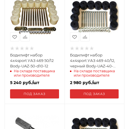
Бодилифт набор
Бодилифт набор
4x4sport УАЗ 469 50/12
4x4sport УАЗ 469 40/12,
Body-UAZ-50-d10-12
черный Body-UAZ-40-
На складе поставщика
На складе поставщика
d10-12BL
или производителя
или производителя
5 240
руб.
/шт
2 980
руб.
/шт
ПОД ЗАКАЗ
ПОД ЗАКАЗ