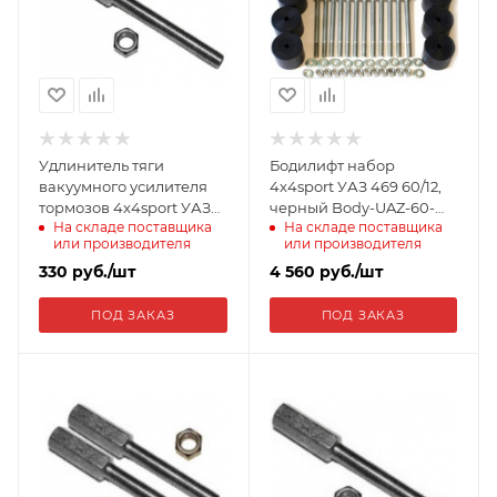
Удлинитель тяги
Бодилифт набор
вакуумного усилителя
4x4sport УАЗ 469 60/12,
тормозов 4x4sport УАЗ
черный Body-UAZ-60-
На складе поставщика
На складе поставщика
452 EXT-BRK-452-10
d10-12BL
или производителя
или производителя
330
руб.
/шт
4 560
руб.
/шт
ПОД ЗАКАЗ
ПОД ЗАКАЗ