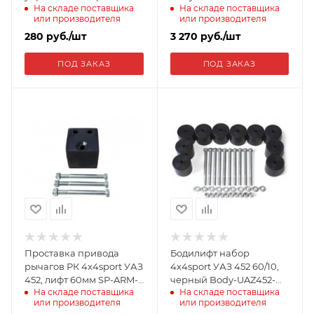
На складе поставщика
На складе поставщика
передач 4x4sport УАЗ
или производителя
или производителя
Буханка UDLIN-T-452 40-
70
280
руб.
/шт
3 270
руб.
/шт
ПОД ЗАКАЗ
ПОД ЗАКАЗ
Проставка привода
Бодилифт набор
рычагов РК 4x4sport УАЗ
4x4sport УАЗ 452 60/10,
452, лифт 60мм SP-ARM-
черный Body-UAZ452-
На складе поставщика
На складе поставщика
452
60-10BL
или производителя
или производителя