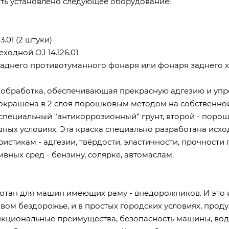
ыть установлено следующее оборудование:
.01 (2 штуки)
еходной OJ 14.126.01
у заднего противотуманного фонаря или фонаря заднего 
 обработка, обеспечивающая прекрасную адгезию и уп
 покрашена в 2 слоя порошковым методом на собственно
специальный "антикоррозионный" грунт, второй - поро
вных условиях. Эта краска специально разработана исхо
стикам - адгезии, твёрдости, эластичности, прочности 
вных сред - бензину, солярке, автомаслам.
отан для машин имеющих раму - внедорожников. И это
ровом бездорожье, и в простых городских условиях, прод
кциональные преимущества, безопасность машины, вод