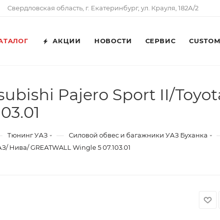
Свердловская область, г. Екатеринбург, ул. Крауля, 182А/2
АТАЛОГ
АКЦИИ
НОВОСТИ
СЕРВИС
CUSTO
bishi Pajero Sport II/Toyot
03.01
—
—
Тюнинг УАЗ
Силовой обвес и багажники УАЗ Буханка
УАЗ/ Нива/ GREATWALL Wingle 5 07.103.01