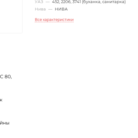
УАЗ
—
452, 2206, 3741 (буханка, санитарка)
Нива
—
НИВА
Все характеристики
C 80,
к
ейны