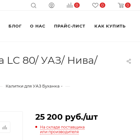
0
0
0
M
БЛОГ
О НАС
ПРАЙС-ЛИСТ
КАК КУПИТЬ
a LC 80/ УАЗ/ Нива/
—
—
Калитки для УАЗ Буханка
25 200
руб.
/шт
На складе поставщика
или производителя