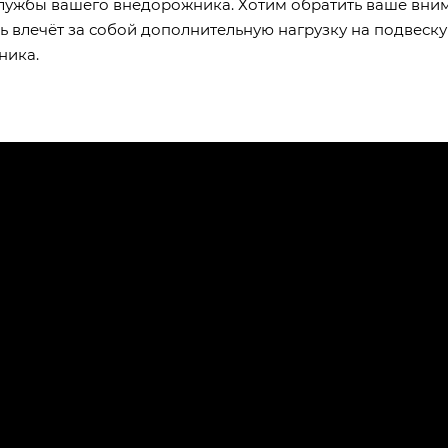
 службы вашего внедорожника. Хотим обратить ваше вни
ль влечёт за собой дополнительную нагрузку на подвеску
ника.