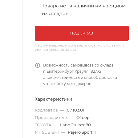
Товара нет в наличии ни на одном
из складов
ПОД ЗАКАЗ
Наши менеджеры обязательно свяжутся с вами и
уточнят условия заказа
Возможность самовывоза со склада
г. Екатеринбург Крауля 182А/2
а так же стоимость и способ доставки
уточняйте у менеджеров
Характеристики
Код товара
—
07.103.01
Производитель
—
OJeep
TOYOTA
—
LandCruiser 80
MITSUBISHI
—
Pajero Sport II