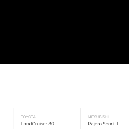
TOYOTA
MITSUBISHI
LandCruiser 80
Pajero Sport II