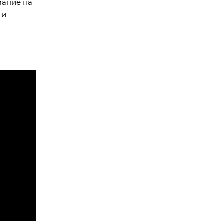
мание на
 и