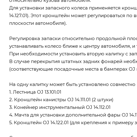
относительно кузова автомобиля.
Для установки запасного колеса применяется кроншт
14.127.01). Этот кронштейн может регулироваться по
плоскости автомобиля).
Регулировка запаски относительно продольной пло
устанавливать колесо ближе к центру автомобиля, и
При необходимости установить вторую калитку с за
В случае перекрытия штатных задних фонарей нео
(соответствующие посадочные места в бамперах OJ
На одну калитку может быть установлено совместно
1. Лестница OJ 13.101.01
2. Кронштейн канистры OJ 14.111.01 (2 штуки)
3. Конейнер инструментальный OJ 14.112.01
4. Мачта для установки дополнительной фары OJ 14.113
5. Кронштейн OJ 14.122.01 (для крепления к пример