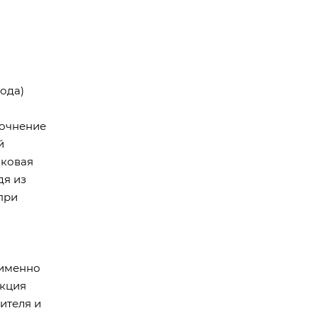
хода)
рочнение
й
шковая
дя из
при
 именно
укция
ителя и