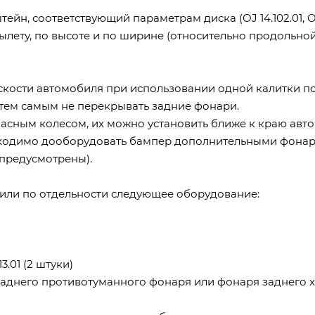
ейн, соответствующий параметрам диска (OJ 14.102.01, 
 вылету, по высоте и по ширине (относительно продольно
скости автомобиля при использовании одной калитки п
 тем самым не перекрывать задние фонари.
пасным колесом, их можно установить ближе к краю авт
бходимо дооборудовать бампер дополнительными фона
 предусмотрены).
 или по отдельности следующее оборудование:
.01 (2 штуки)
у заднего противотуманного фонаря или фонаря заднего 