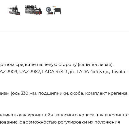
тном средстве на левую сторону (калитка левая).
Z 3909, UAZ 3962, LADA 4х4 3 дв., LADA 4х4 5 дв., Toyota L
изм (ось 330 мм, подшипники, скоба, комплект крепежа 
вливать как кронштейн запасного колеса, так и кроншт
дование, с возможностью регулировки их положения