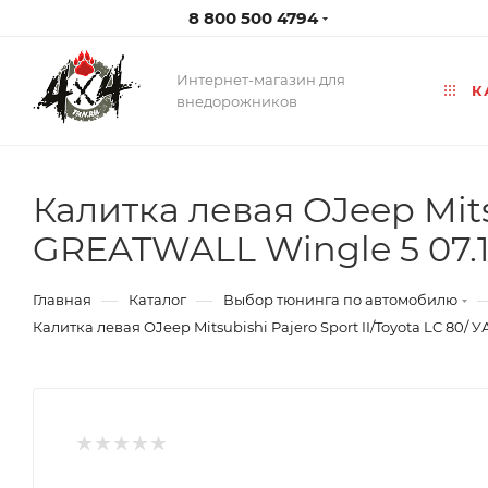
8 800 500 4794
Интернет-магазин для
К
внедорожников
Калитка левая OJeep Mitsu
GREATWALL Wingle 5 07.1
—
—
Главная
Каталог
Выбор тюнинга по автомобилю
Калитка левая OJeep Mitsubishi Pajero Sport II/Toyota LC 80/ 