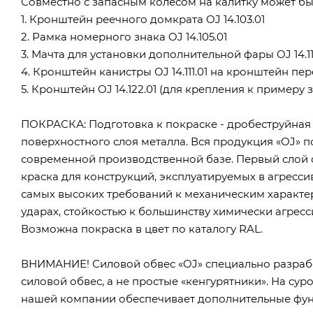
Совместно с запасным колесом на калитку может б
1. Кронштейн реечного домкрата OJ 14.103.01
2. Рамка номерного знака OJ 14.105.01
3. Мачта для установки дополнительной фары OJ 14.113
4. Кронштейн канистры OJ 14.111.01 на кронштейн пер
5. Кронштейн OJ 14.122.01 (для крепления к пример
ПОКРАСКА: Подготовка к покраске - дробеструйная
поверхностного слоя металла. Вся продукция «OJ»
современной производственной базе. Первый слой 
краска для конструкций, эксплуатируемых в агресси
самых высоких требований к механическим характери
ударах, стойкостью к большинству химически агресси
Возможна покраска в цвет по каталогу RAL.
ВНИМАНИЕ! Силовой обвес «OJ» специально разраб
силовой обвес, а не простые «кенгурятники». На су
нашей компании обеспечивает дополнительные фун