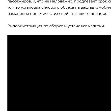
пассажиров, и, что не маловажно, продлевает срок
то, что установка силового обвеса на ваш автомоби
изменения динамических свойств вашего внедорож
Видеоинструкция по сборке и установке калитки: