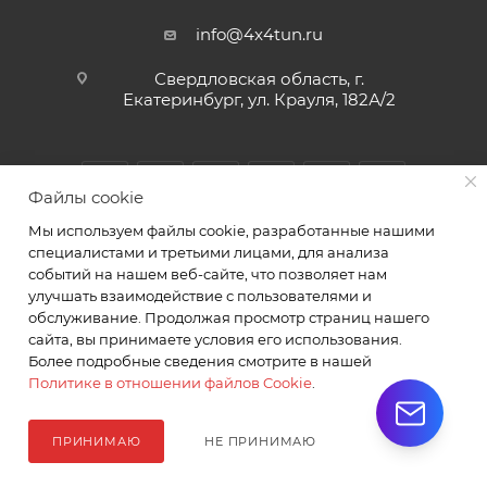
info@4x4tun.ru
Свердловская область, г.
Екатеринбург, ул. Крауля, 182А/2
Файлы cookie
Мы используем файлы cookie, разработанные нашими
специалистами и третьими лицами, для анализа
событий на нашем веб-сайте, что позволяет нам
улучшать взаимодействие с пользователями и
обслуживание. Продолжая просмотр страниц нашего
2026 © Магазин и сервис для внедорожников г.
сайта, вы принимаете условия его использования.
Екатеринбург Крауля 182А/2. ИП Комаров А.Ю.
Более подробные сведения смотрите в нашей
Политике в отношении файлов Cookie
.
ПРИНИМАЮ
НЕ ПРИНИМАЮ